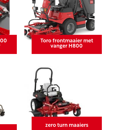
200
Toro frontmaaier met
r
vanger H800
zero turn maaiers