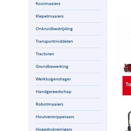
Kooimaaiers
Klepelmaaiers
Onkruidbestrijding
Transportmiddelen
Tractoren
Grondbewerking
Werktuigendrager
T
Handgereedschap
Robotmaaiers
Houtversnipperaars
Hogedrukreinigers