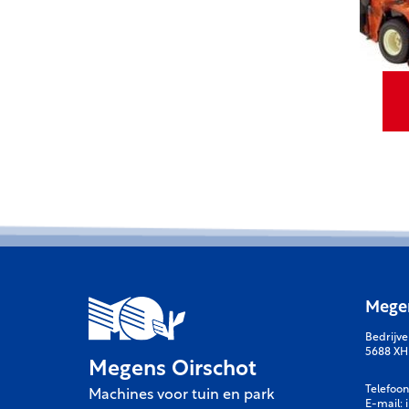
Megen
Bedrijv
5688 XH
Megens Oirschot
Telefoon
Machines voor tuin en park
E-mail: