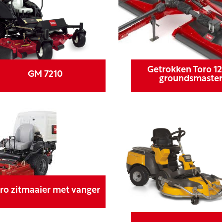
Getrokken Toro 1
GM 7210
groundsmaste
ro zitmaaier met vanger