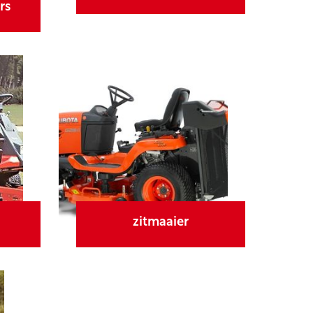
rs
zitmaaier