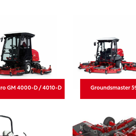
oro GM 4000-D / 4010-D
Groundsmaster 5