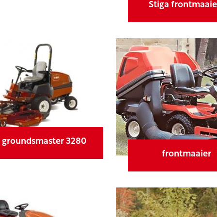
Stiga frontmaaie
groundsmaster 3280
frontmaaier