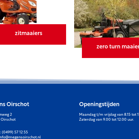
zitmaaiers
zero turn maaie
s Oirschot
Openingstijden
enweg 2
Maandag t/m vrijdag van 8.15 tot 1
 Oirschot
Zaterdag van 9.00 tot 12.00 uur.
:
(0499) 57 12 55
info@megensoirschot.nl