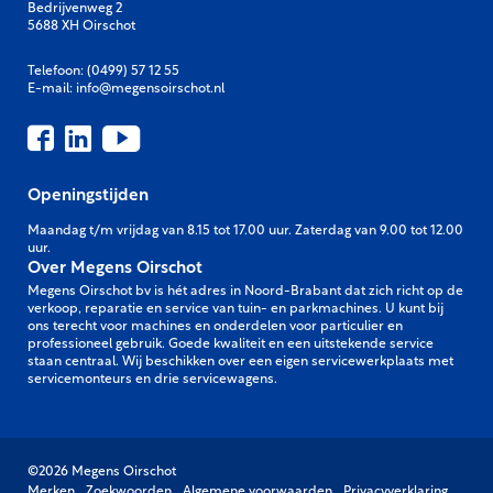
Bedrijvenweg 2
5688 XH Oirschot
Telefoon:
(0499) 57 12 55
E-mail:
info@megensoirschot.nl
Openingstijden
Maandag t/m vrijdag van 8.15 tot 17.00 uur. Zaterdag van 9.00 tot 12.00
uur.
Over Megens Oirschot
Megens Oirschot bv is hét adres in Noord-Brabant dat zich richt op de
verkoop, reparatie en service van tuin- en parkmachines. U kunt bij
ons terecht voor machines en onderdelen voor particulier en
professioneel gebruik. Goede kwaliteit en een uitstekende service
staan centraal. Wij beschikken over een eigen servicewerkplaats met
servicemonteurs en drie servicewagens.
©2026 Megens Oirschot
Merken
Zoekwoorden
Algemene voorwaarden
Privacyverklaring