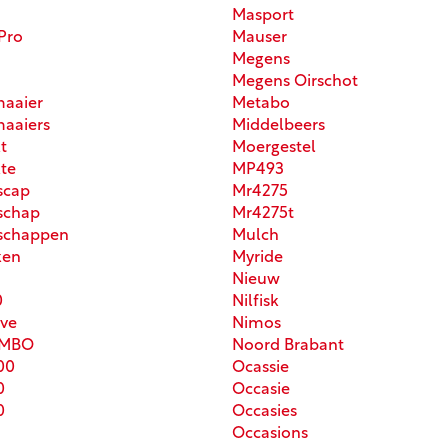
Masport
Pro
Mauser
Megens
Megens Oirschot
aaier
Metabo
aaiers
Middelbeers
t
Moergestel
te
MP493
scap
Mr4275
schap
Mr4275t
schappen
Mulch
ken
Myride
Nieuw
0
Nilfisk
ve
Nimos
UMBO
Noord Brabant
00
Ocassie
0
Occasie
0
Occasies
Occasions