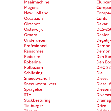
Maaimachine
Clubca
Megens
Compac
New Holland
Compact
Occassion
Curits
Oirschot
Dakar
Oisterwijk
DCS-25
Omarv
Dealer
Onderdelen
Degelij
Profesioneel
Demons
Ransomes
Demons
Redexim
Den Bo
Roberine
Den Bo
Rolbezem
DHC-22
Schliesing
Die
Sneeuwschuif
Diesel
Sneeuwschuivers
Diesel 
Spragelse
Diessen
STH
Diverse
Stickbesturing
Drainag
Tielburger
Drive