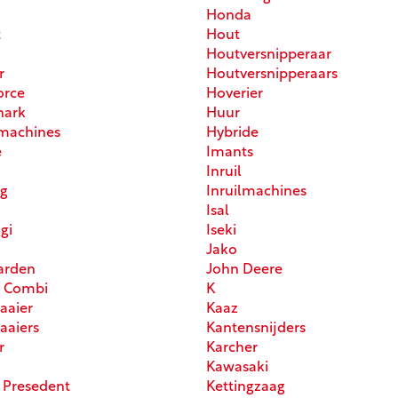
Honda
t
Hout
Houtversnipperaar
r
Houtversnipperaars
orce
Hoverier
hark
Huur
machines
Hybride
e
Imants
Inruil
g
Inruilmachines
Isal
gi
Iseki
Jako
arden
John Deere
r Combi
K
aaier
Kaaz
aaiers
Kantensnijders
r
Karcher
Kawasaki
 Presedent
Kettingzaag