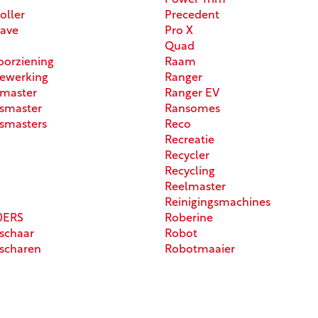
Power Trim
oller
Precedent
ave
Pro X
Quad
orziening
Raam
ewerking
Ranger
master
Ranger EV
smaster
Ransomes
smasters
Reco
Recreatie
Recycler
Recycling
Reelmaster
Reinigingsmachines
0ERS
Roberine
schaar
Robot
scharen
Robotmaaier