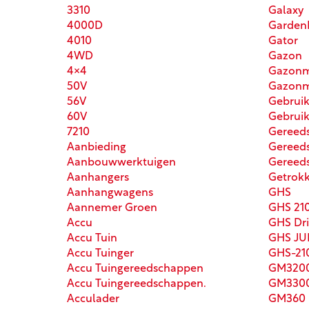
3310
Galaxy
4000D
Garden
4010
Gator
4WD
Gazon
4x4
Gazonm
50V
Gazonm
56V
Gebruik
60V
Gebruik
7210
Gereed
Aanbieding
Gereed
Aanbouwwerktuigen
Gereed
Aanhangers
Getrok
Aanhangwagens
GHS
Aannemer Groen
GHS 21
Accu
GHS Dri
Accu Tuin
GHS J
Accu Tuinger
GHS-21
Accu Tuingereedschappen
GM320
Accu Tuingereedschappen.
GM330
Acculader
GM360