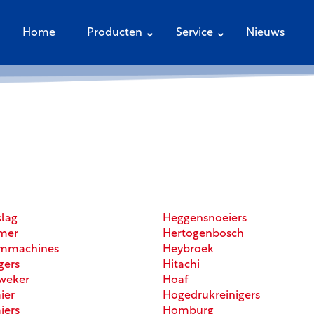
Home
Producten
Service
Nieuws
lag
Heggensnoeiers
mer
Hertogenbosch
immachines
Heybroek
gers
Hitachi
weker
Hoaf
ier
Hogedrukreinigers
iers
Homburg