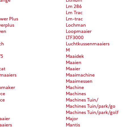
range
Lithium
Lm 286
Lm Trac
wer Plus
Lm-trac
erplus
Lochman
ven
Loopmaaier
LTF3000
ch
Luchtkussenmaaiers
M
75
Maaidek
Maaien
cat
Maaier
maaiers
Maaimachine
Maaimessen
opmaker
Machine
rce
Machines
rce
Machines Tuin/
Machines Tuin/park/go
Machines Tuin/park/golf
aaier
Major
aiers
Mantis