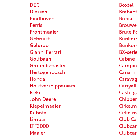
DEC
Boxtel
Diessen
Braban
Eindhoven
Breda
Ferris
Brouwe
Frontmaaier
Brute F
Gebruikt.
Bunker
Geldrop
Bunker
Gianni Ferrari
BX-seri
Golfbaan
Cabine
Groundsmaster
Campin
Hertogenbosch
Canam
Honda
Caravag
Houtversnipperaars
Carryall
Iseki
Castelg
John Deere
Chippe
Klepelmaaier
Cirkelm
Kubota
Cirkelm
Limpar
Club Ca
LTF3000
Clubcar
Maaier
Clubcar