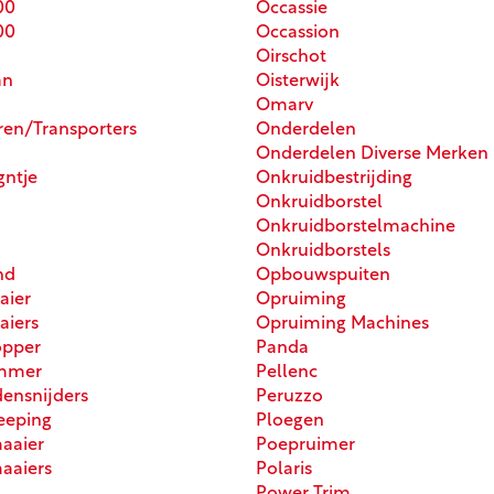
00
Occassie
00
Occassion
Oirschot
an
Oisterwijk
Omarv
ren/Transporters
Onderdelen
Onderdelen Diverse Merken
ntje
Onkruidbestrijding
Onkruidborstel
Onkruidborstelmachine
Onkruidborstels
nd
Opbouwspuiten
aier
Opruiming
aiers
Opruiming Machines
opper
Panda
immer
Pellenc
ensnijders
Peruzzo
eeping
Ploegen
aaier
Poepruimer
aaiers
Polaris