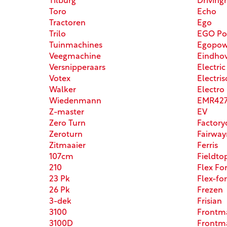
Tilburg
Driving
Toro
Echo
Tractoren
Ego
Trilo
EGO Po
Tuinmachines
Egopow
Veegmachine
Eindho
Versnipperaars
Electric
Votex
Electris
Walker
Electro
Wiedenmann
EMR42
Z-master
EV
Zero Turn
Factory
Zeroturn
Fairway
Zitmaaier
Ferris
107cm
Fieldt
210
Flex Fo
23 Pk
Flex-fo
26 Pk
Frezen
3-dek
Frisian
3100
Frontm
3100D
Frontma