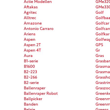
Actie Modellen
GMe32
Aftakas
GMe33
Agritec
Golf
Alltrec
Golfba
Amazone
Golfcar
Antonio Carraro
Golfcar
Ariens
Golfkar
Aspen
Golfwag
Aspen 2T
GPS
Aspen 4T
Gr
Aura
Gras
B1-serie
Grasba
B1600
Grasma
B2-223
Grasma
B2-266
Grassh
B2-serie
Grastr
Ballenraper
Graszod
Ballenraper Robot
Greenk
Ballpicker
Greenm
Banden
Greenm