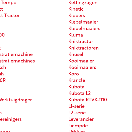
r Tempo
Kettingzagen
t
Kinetic
 Tractor
Kippers
Klepelmaaier
Klepelmaaiers
00
Kluma
Kniktractor
k
Kniktractoren
tratiemachine
Knusel
tratiemachines
Kooimaaier
sch
Kooimaaiers
sh
Koro
0R
Kranzle
Kubota
Kubota L2
Werktuigdrager
Kubota RTVX-1110
L1-serie
n
L2-serie
ereinigers
Leverancier
Liempde