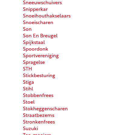
Sneeuwschuivers
Snipperkar
Snoeihouthakselaars
Snoeischaren
Son
Son En Breugel
Spijkstaal
Spoordonk
Sportvereniging
Spragelse
STH
Stickbesturing
Stiga
Stihl
Stobbenfrees
Stoel
Stokheggenscharen
Straatbezems
Stronkenfrees
Suzuki