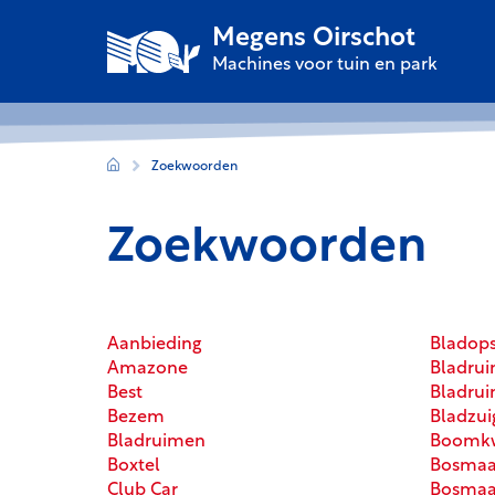
Megens Oirschot
Machines voor tuin en park
Zoekwoorden
Zoekwoorden
Aanbieding
Bladops
Amazone
Bladrui
Best
Bladru
Bezem
Bladzui
Bladruimen
Boomk
Boxtel
Bosmaa
Club Car
Bosmaa