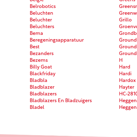
Belgie
Greens
Belrobotics
Greensr
Beluchten
Greenw
Beluchter
Grillo
Beluchters
Groenvo
Bema
Grondb
Beregeningsapparatuur
Ground
Best
Ground
Bezanders
Ground
Bezems
H
Billy Goat
Hard
Blackfriday
Hardi
Bladbla
Hardox
Bladblazer
Hayter
Bladblazers
HC-281
Bladblazers En Bladzuigers
Heggen
Bladel
Heggen