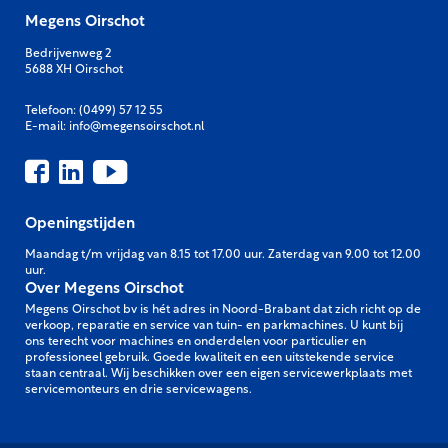
Megens Oirschot
Bedrijvenweg 2
5688 XH Oirschot
Telefoon:
(0499) 57 12 55
E-mail:
info@megensoirschot.nl
Openingstijden
Maandag t/m vrijdag van 8.15 tot 17.00 uur. Zaterdag van 9.00 tot 12.00
uur.
Over Megens Oirschot
Megens Oirschot bv is hét adres in Noord-Brabant dat zich richt op de
verkoop, reparatie en service van tuin- en parkmachines. U kunt bij
ons terecht voor machines en onderdelen voor particulier en
professioneel gebruik. Goede kwaliteit en een uitstekende service
staan centraal. Wij beschikken over een eigen servicewerkplaats met
servicemonteurs en drie servicewagens.