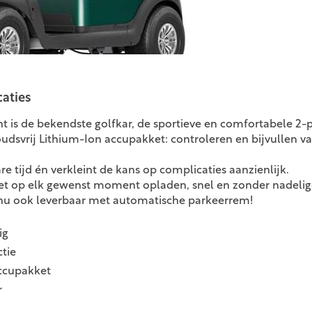
caties
t is de bekendste golfkar, de sportieve en comfortabele 2-
udsvrij Lithium-Ion accupakket: controleren en bijvullen va
re tijd én verkleint de kans op complicaties aanzienlijk.
et op elk gewenst moment opladen, snel en zonder nadelig
nu ook leverbaar met automatische parkeerrem!
ig
tie
ccupakket
r