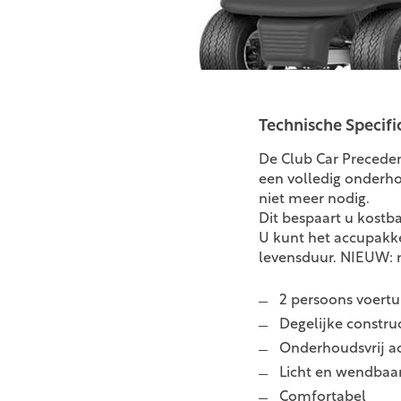
Technische Specifi
De Club Car Preceden
een volledig onderho
niet meer nodig.
Dit bespaart u kostba
U kunt het accupakk
levensduur. NIEUW: 
2 persoons voertu
Degelijke construc
Onderhoudsvrij a
Licht en wendbaa
Comfortabel