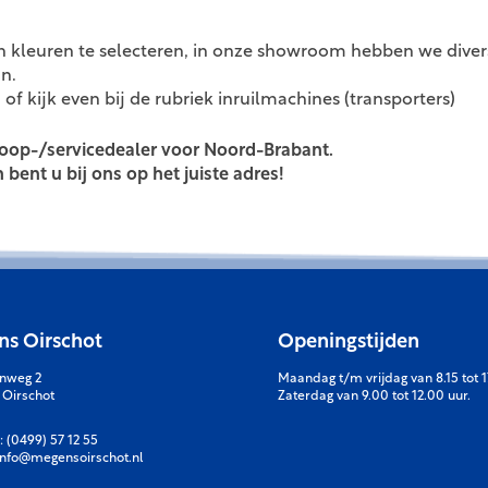
n kleuren te selecteren, in onze showroom hebben we diver
n.
 of kijk even bij de rubriek inruilmachines (transporters)
erkoop-/servicedealer voor Noord-Brabant.
bent u bij ons op het juiste adres!
s Oirschot
Openingstijden
enweg 2
Maandag t/m vrijdag van 8.15 tot 1
 Oirschot
Zaterdag van 9.00 tot 12.00 uur.
:
(0499) 57 12 55
info@megensoirschot.nl