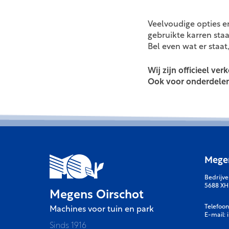
Veelvoudige opties e
gebruikte karren staa
Bel even wat er staat,
Wij zijn officieel v
Ook voor onderdelen 
Megen
Bedrijv
5688 XH
Megens Oirschot
Telefoon
Machines voor tuin en park
E-mail:
Sinds 1916