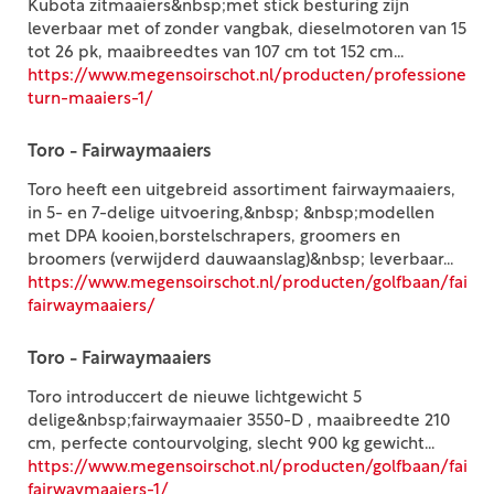
Kubota zitmaaiers&nbsp;met stick besturing zijn
leverbaar met of zonder vangbak, dieselmotoren van 15
tot 26 pk, maaibreedtes van 107 cm tot 152 cm...
https://www.megensoirschot.nl/producten/professioneel/c
turn-maaiers-1/
Toro - Fairwaymaaiers
Toro heeft een uitgebreid assortiment fairwaymaaiers,
in 5- en 7-delige uitvoering,&nbsp; &nbsp;modellen
met DPA kooien,borstelschrapers, groomers en
broomers (verwijderd dauwaanslag)&nbsp; leverbaar...
https://www.megensoirschot.nl/producten/golfbaan/fairw
fairwaymaaiers/
Toro - Fairwaymaaiers
Toro introduccert de nieuwe lichtgewicht 5
delige&nbsp;fairwaymaaier 3550-D , maaibreedte 210
cm, perfecte contourvolging, slecht 900 kg gewicht...
https://www.megensoirschot.nl/producten/golfbaan/fairw
fairwaymaaiers-1/