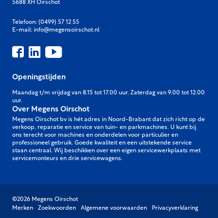
5688 XH Oirschot
Telefoon:
(0499) 57 12 55
E-mail:
info@megensoirschot.nl
Openingstijden
Maandag t/m vrijdag van 8.15 tot 17.00 uur. Zaterdag van 9.00 tot 12.00
uur.
Over Megens Oirschot
Megens Oirschot bv is hét adres in Noord-Brabant dat zich richt op de
verkoop, reparatie en service van tuin- en parkmachines. U kunt bij
ons terecht voor machines en onderdelen voor particulier en
professioneel gebruik. Goede kwaliteit en een uitstekende service
staan centraal. Wij beschikken over een eigen servicewerkplaats met
servicemonteurs en drie servicewagens.
©2026 Megens Oirschot
Merken
Zoekwoorden
Algemene voorwaarden
Privacyverklaring