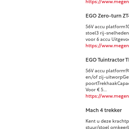
https://www.megens
EGO Zero-turn ZT4
56V accu platform1
stoel3 rij-snelhed
voor 6 accu Uitgevoe
https://www.megen
EGO Tuintractor T
56V accu platform
en/of zij-uitworpG
poortTrekhaakCapaci
Voor € 5...
https://www.megen
Mach 4 trekker
Kent u deze krachtp
stuur/stoel omkeer