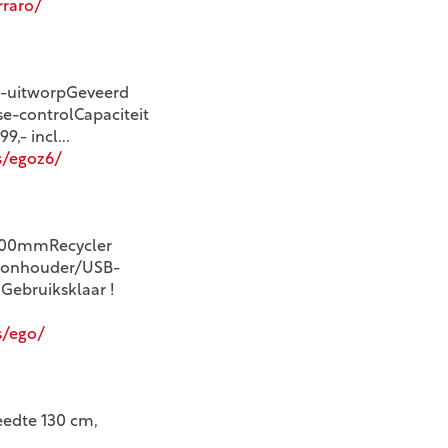
rraro/
j-uitworpGeveerd
e-controlCapaciteit
,- incl...
s/egoz6/
-100mmRecycler
foonhouder/USB-
Gebruiksklaar !
s/ego/
eedte 130 cm,