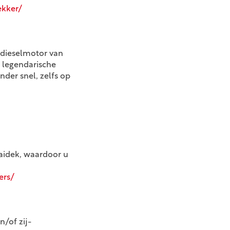
ekker/
 dieselmotor van
e legendarische
er snel, zelfs op
aidek, waardoor u
ers/
/of zij-