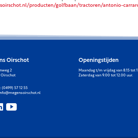
oirschot.nl/producten/golfbaan/tractoren/antonio-carrar
s Oirschot
Openingstijden
enweg 2
Maandag t/m vrijdag van 8.15 tot 1
 Oirschot
Zaterdag van 9.00 tot 12.00 uur.
:
(0499) 57 12 55
info@megensoirschot.nl