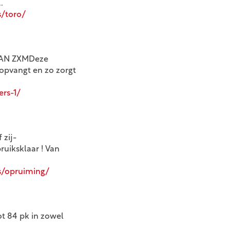
.
/toro/
ITAN ZXMDeze
 opvangt en zo zorgt
ers-1/
 zij-
uiksklaar ! Van
s/opruiming/
t 84 pk in zowel