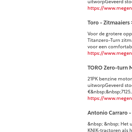
uitworpGeveerd stoe
https://www.megen
Toro - Zitmaaiers
Voor de grotere op
Titanzero-Turn zitm
voor een comfortabel
https://www.megenso
TORO Zero-turn M
21PK benzine motorD
uitworpGeveerd stoe
€&nbsp;&nbsp;7125,-
https://www.megen
Antonio Carraro -
&nbsp; &nbsp; Het 
KNIK-tractoren als 