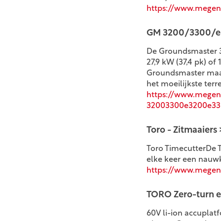
https://www.megens
GM 3200/3300/e
De Groundsmaster 32
27,9 kW (37,4 pk) of
Groundsmaster maai
het moeilijkste ter
https://www.megens
32003300e3200e33
Toro - Zitmaaiers
Toro TimecutterDe 
elke keer een nauwke
https://www.megenso
TORO Zero-turn e
60V li-ion accuplat