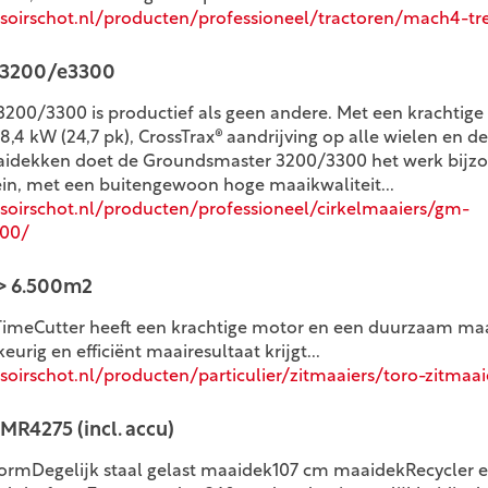
oirschot.nl/producten/professioneel/tractoren/mach4-tr
3200/e3300
00/3300 is productief als geen andere. Met een krachtige
 18,4 kW (24,7 pk), CrossTrax® aandrijving op alle wielen en d
dekken doet de Groundsmaster 3200/3300 het werk bijzond
rein, met een buitengewoon hoge maaikwaliteit...
oirschot.nl/producten/professioneel/cirkelmaaiers/gm-
00/
 > 6.500m2
TimeCutter heeft een krachtige motor en een duurzaam ma
urig en efficiënt maairesultaat krijgt...
irschot.nl/producten/particulier/zitmaaiers/toro-zitmaai
MR4275 (incl. accu)
formDegelijk staal gelast maaidek107 cm maaidekRecycler en