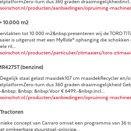
lplatformZero-turn dus 360 graden draaimogelijkheidincl..
soirschot.nl/producten/aanbiedingen/opruiming-machines
 > 10.000 m2
pervlakten tot 10.000 m2&nbsp;presenteren wij de TORO T
aaier is uitgerust met een MyRide® ophanging die schokken
e rit...
irschot.nl/producten/particulier/zitmaaiers/toro-zitmaai
R4275T (benzine)
egelijk staal gelast maaidek107 cm maaidekRecycler en/of
lplatformZero-turn dus 360 graden draaimogelijkheid Gebr
&nbsp; &nbsp; &nbsp;Voor € 6499,-&nbsp;incl...
soirschot.nl/producten/aanbiedingen/opruiming-machine
 Tractoren
unieke concept van Carraro omvat een programma van 36 to
het omkeerbare stuurstoel-principe...