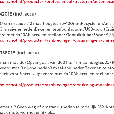
oirschot.nl/producten/professioneel/tractoren/antonioca
201E (incl. accu)
07 cm maaidek10 maaihoogtes 25-100mmRecycler en/of zi
en3 maai-snelhedenBeker en telefoonhouder/USB-poortCruis
rd met 4x 10Ah accu en snellader Gebruiksklaar ! Voor € 5599
soirschot.nl/producten/aanbiedingen/opruiming-machine
R3801E (incl. accu)
98 cm maaidekOpvangbak van 300 liter12 maaihoogtes 25
eveerd stoel3 rij-snelheden3 maai-snelhedenBeker en tele
teit voor 6 accu Uitgevoerd met 4x 10Ah accu en snellader 
soirschot.nl/producten/aanbiedingen/opruiming-machine
atser al? Geen weg of omstandigheden te moeilijk. Werkbr
baar, motorvermogen 87 pk...