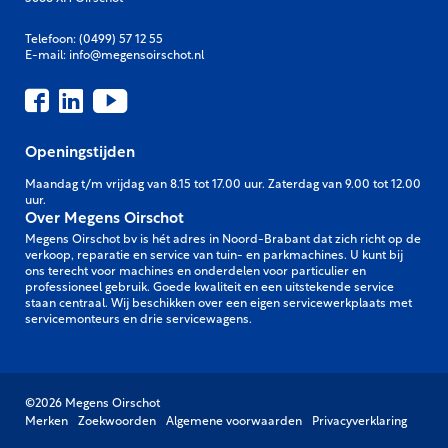
Telefoon:
(0499) 57 12 55
E-mail:
info@megensoirschot.nl
Openingstijden
Maandag t/m vrijdag van 8.15 tot 17.00 uur. Zaterdag van 9.00 tot 12.00
uur.
Over Megens Oirschot
Megens Oirschot bv is hét adres in Noord-Brabant dat zich richt op de
verkoop, reparatie en service van tuin- en parkmachines. U kunt bij
ons terecht voor machines en onderdelen voor particulier en
professioneel gebruik. Goede kwaliteit en een uitstekende service
staan centraal. Wij beschikken over een eigen servicewerkplaats met
servicemonteurs en drie servicewagens.
©2026 Megens Oirschot
Merken
Zoekwoorden
Algemene voorwaarden
Privacyverklaring